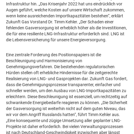
Infrastruktur hin. „Das Krisenjahr 2022 hat uns eindrücklich vor
Augen geführt, welche Kosten auf unsere Wirtschaft zukommen,
wenn keine ausreichenden Importkapazitäten bestehen“, erklärt
Zukunft Gas Vorstand Dr. Timm Kehler. „Der Schaden einer
fehlenden Gasversorgung ist erheblich höher als die Investitionen,
die für eine resiliente LNG-Infrastruktur erforderlich sind. LNG ist
die Lebensversicherung für unsere Energieversorgung.
Eine zentrale Forderung des Positionspapiers ist die
Beschleunigung und Harmonisierung von
Genehmigungsverfahren. Die bestehenden regulatorischen
Hürden stellen oft erhebliche Hindernisse für die zeitgerechte
Realisierung von LNG- und Gasprojekten dar. Zukunft Gas fordert,
dass die Genehmigungsprozesse transparenter, einfacher und
schneller werden, um den Ausbau von LNG-Importkapazitäten zu
erleichtern. Diese Beschleunigung ist essenziell, um rechtzeitig auf
schwankende Energiebedarfe reagieren zu können. „Die Sicherheit
der Gasversorgung ist weiterhin nicht auf dem guten Niveau, das
wir vor dem Angriff Russlands hatten“, führt Timm Kehler aus.
„Eine konsequente und zügige Umsetzung aller geplanter LNG-
Projekte ist daher erforderlich. Bei vielen Verwaltungsprozessen
ist nach Deutschland-Geschwindigkeit inzwischen aber längst