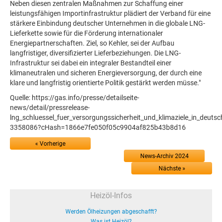
Neben diesen zentralen Maßnahmen zur Schaffung einer
leistungsfähigen Importinfrastruktur plädiert der Verband für eine
stärkere Einbindung deutscher Unternehmen in die globale LNG-
Lieferkette sowie für die Förderung internationaler
Energiepartnerschaften. Ziel, so Kehler, sei der Aufbau
langfristiger, diversifizierter Lieferbeziehungen. Die LNG-
Infrastruktur sei dabei ein integraler Bestandteil einer
klimaneutralen und sicheren Energieversorgung, der durch eine
klare und langfristig orientierte Politik gestärkt werden müsse."
Quelle: https://gas.info/presse/detailseite-
news/detail/pressrelease-
lng_schluessel_fuer_versorgungssicherheit_und_klimaziele_in_deutsc
3358086?cHash=1866e7fe050f05c9904af825b43b8d16
« Vorherige
News-Archiv 2024
Nächste »
Heizöl-Infos
Werden Ölheizungen abgeschafft?
Was ist Heizöl?