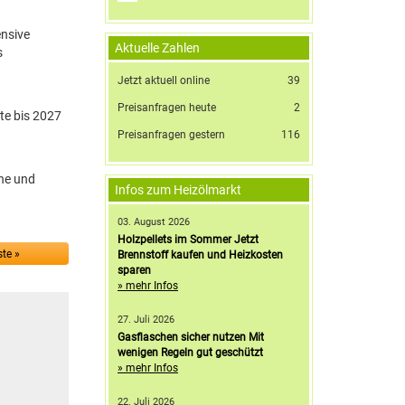
ensive
Aktuelle Zahlen
s
Jetzt aktuell online
39
Preisanfragen heute
2
te bis 2027
Preisanfragen gestern
116
che und
Infos zum Heizölmarkt
03. August 2026
Holzpellets im Sommer Jetzt
te »
Brennstoff kaufen und Heizkosten
sparen
» mehr Infos
27. Juli 2026
Gasflaschen sicher nutzen Mit
wenigen Regeln gut geschützt
» mehr Infos
22. Juli 2026