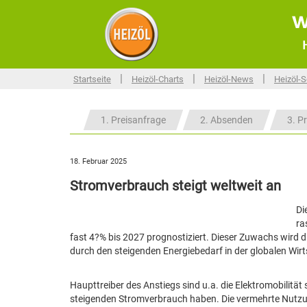
w
|
|
|
Startseite
Heizöl-Charts
Heizöl-News
Heizöl-S
1. Preisanfrage
2. Absenden
3. Pr
18. Februar 2025
Stromverbrauch steigt weltweit an
Di
ra
fast 4?% bis 2027 prognostiziert. Dieser Zuwachs wird 
durch den steigenden Energiebedarf in der globalen Wirt
Haupttreiber des Anstiegs sind u.a. die Elektromobilität
steigenden Stromverbrauch haben. Die vermehrte Nutzu