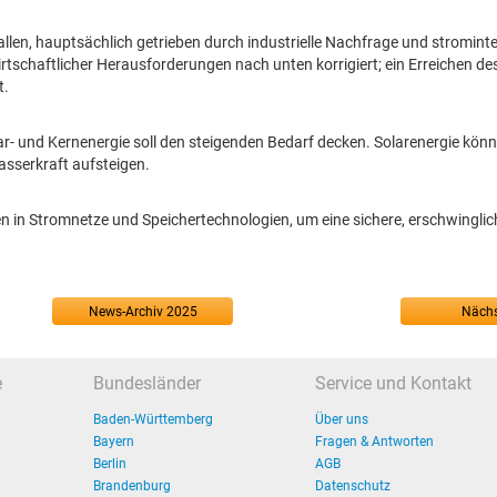
llen, hauptsächlich getrieben durch industrielle Nachfrage und stromint
tschaftlicher Herausforderungen nach unten korrigiert; ein Erreichen de
t.
- und Kernenergie soll den steigenden Bedarf decken. Solarenergie könn
sserkraft aufsteigen.
nen in Stromnetze und Speichertechnologien, um eine sichere, erschwingli
News-Archiv 2025
Nächs
e
Bundesländer
Service und Kontakt
Baden-Württemberg
Über uns
Bayern
Fragen & Antworten
Berlin
AGB
Brandenburg
Datenschutz