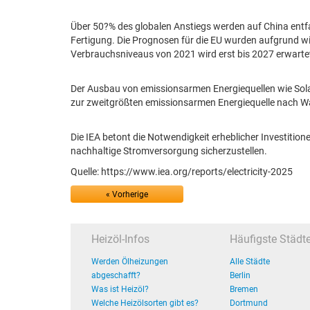
Über 50?% des globalen Anstiegs werden auf China entfa
Fertigung. Die Prognosen für die EU wurden aufgrund wir
Verbrauchsniveaus von 2021 wird erst bis 2027 erwarte
Der Ausbau von emissionsarmen Energiequellen wie Solar
zur zweitgrößten emissionsarmen Energiequelle nach Wa
Die IEA betont die Notwendigkeit erheblicher Investitio
nachhaltige Stromversorgung sicherzustellen.
Quelle: https://www.iea.org/reports/electricity-2025
« Vorherige
Heizöl-Infos
Häufigste Städt
Werden Ölheizungen
Alle Städte
abgeschafft?
Berlin
Was ist Heizöl?
Bremen
Welche Heizölsorten gibt es?
Dortmund