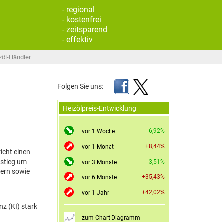
- regional
- kostenfrei
- zeitsparend
- effektiv
zöl-Händler
Folgen Sie uns:
Heizölpreis-Entwicklung
-6,92%
vor 1 Woche
+8,44%
vor 1 Monat
richt einen
nstieg um
-3,51%
vor 3 Monate
dern sowie
+35,43%
vor 6 Monate
+42,02%
vor 1 Jahr
nz (KI) stark
zum Chart-Diagramm