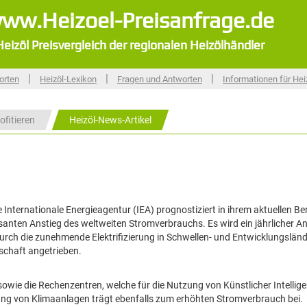
ww.Heizoel-Preisanfrage.de
Heizöl Preisvergleich der regionalen Heizölhändler
|
|
|
orten
Heizöl-Lexikon
Fragen und Antworten
Informationen für Hei
ofitieren
Heizöl-News-Artikel
e Internationale Energieagentur (IEA) prognostiziert in ihrem aktuellen Be
santen Anstieg des weltweiten Stromverbrauchs. Es wird ein jährlicher A
durch die zunehmende Elektrifizierung in Schwellen- und Entwicklungslän
schaft angetrieben.
 sowie die Rechenzentren, welche für die Nutzung von Künstlicher Intellige
ng von Klimaanlagen trägt ebenfalls zum erhöhten Stromverbrauch bei.