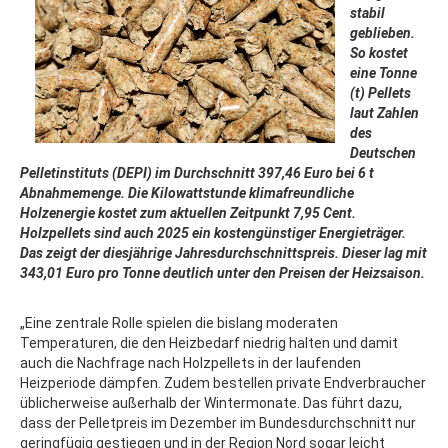
stabil
geblieben.
So kostet
eine Tonne
(t) Pellets
laut Zahlen
des
Deutschen
Pelletinstituts (DEPI) im Durchschnitt 397,46 Euro bei 6 t
Abnahmemenge. Die Kilowattstunde klimafreundliche
Holzenergie kostet zum aktuellen Zeitpunkt 7,95 Cent.
Holzpellets sind auch 2025 ein kostengünstiger Energieträger.
Das zeigt der diesjährige Jahresdurchschnittspreis. Dieser lag mit
343,01 Euro pro Tonne deutlich unter den Preisen der Heizsaison.
„Eine zentrale Rolle spielen die bislang moderaten
Temperaturen, die den Heizbedarf niedrig halten und damit
auch die Nachfrage nach Holzpellets in der laufenden
Heizperiode dämpfen. Zudem bestellen private Endverbraucher
üblicherweise außerhalb der Wintermonate. Das führt dazu,
dass der Pelletpreis im Dezember im Bundesdurchschnitt nur
geringfügig gestiegen und in der Region Nord sogar leicht