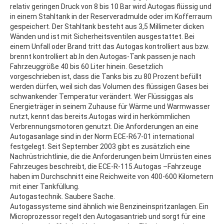
relativ geringen Druck von 8 bis 10 Bar wird Autogas flüssig und
in einem Stahltank in der Reserveradmulde oder im Kofferraum
gespeichert. Der Stahltank besteht aus 3,5 Millimeter dicken
Wänden und ist mit Sicherheitsventilen ausgestattet. Bei
einem Unfall oder Brand tritt das Autogas kontrolliert aus bzw.
brennt kontrolliert ab.In den Autogas-Tank passen je nach
Fahrzeuggröße 40 bis 60 Liter hinein. Gesetzlich
vorgeschrieben ist, dass die Tanks bis zu 80 Prozent befüllt
werden dürfen, weil sich das Volumen des flüssigen Gases bei
schwankender Temperatur verändert. Wer Flüssiggas als
Energieträger in seinem Zuhause für Wärme und Warmwasser
nutzt, kennt das bereits.Autogas wird in herkömmlichen
Verbrennungsmotoren genutzt. Die Anforderungen an eine
Autogasanlage sind in der Norm ECE-R67-01 international
festgelegt. Seit September 2003 gibt es zusätzlich eine
Nachrüstrichtlinie, die die Anforderungen beim Umrüsten eines
Fahrzeuges beschreibt, die ECE-R-115.Autogas –Fahrzeuge
haben im Durchschnitt eine Reichweite von 400-600 Kilometern
mit einer Tankfüllung.
Autogastechnik. Saubere Sache.
Autogassysteme sind ähnlich wie Benzineinspritzanlagen. Ein
Microprozessor regelt den Autogasantrieb und sorgt für eine