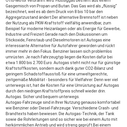
Otto-Motor verbrannt wird. Flüssiggas besteht aus einem
Gasgemisch von Propan und Butan. Das Gas wird als „flüssig“
bezeichnet, weil es ab dem Druck von 8 bis 10 bar den
Aggregatzustand ändert.Der alternative Brennstoff ist neben
der Nutzung als PKW-Kraftstoff vielfältig anwendbar, zum
Beispiel für moderne Heizanlagen oder als Energie für Gewerbe,
Industrie und Freizeit.Gerade nach den Diskussionen um
Stickoxide, Feinstaub und Dieselmotoren ist Autogas eine
interessante Alternative für Autofahrer geworden und rückt
immer mehr in den Fokus. Benziner lassen sich problemlos
umrüsten. Je nach Fahrzeugtyp liegen die Kosten dafür bei
etwa 1.800 bis 2.700 Euro. Autogas steht nicht nur für günstige
Kraftstoffkosten, sondern auch dank guter CO2-Bilanz und
geringem Schadstoffausstoß für eine umweltgerechte,
zeitgemäße Mobilität - besonders für Vielfahrer. Denn wer viel
unterwegs ist, hat die Kosten für eine Umrüstung auf Autogas
durch den niedrigen Kraftstoffpreis schnell wieder drin.
Autogas. Sicher und bequem unterwegs.
Autogas-Fahrzeuge sind in Ihrer Nutzung genauso komfortabel
wie Benziner oder Diesel-Fahrzeuge. Verschiedene Crash- und
Brandtexts haben bewiesen: Die Autogas-Technik, der Tank
sowie die Rohrleitungen sind so sicher wie bei einem Auto mit
herkömmlichen Antrieb und wird streng geprüft.Bei einem