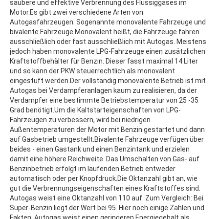
saubere und effektive Verbrennung des Flüssiggases im
Motor.Es gibt zwei verschiedene Arten von
Autogasfahrzeugen: Sogenannte monovalente Fahrzeuge und
bivalente Fahrzeuge.Monovalent heißt, die Fahrzeuge fahren
ausschließlich oder fast ausschließlich mit Autogas. Meistens
jedoch haben monovalente LPG-Fahrzeuge einen zusätzlichen
Kraftstoffbehälter für Benzin. Dieser fasst maximal 14 Liter
und so kann der PKW steuerrechtlich als monovalent
eingestuft werden.Der vollständig monovalente Betrieb ist mit
Autogas bei Verdampferanlagen kaum zu realisieren, da der
Verdampfer eine bestimmte Betriebstemperatur von 25 -35
Grad benötigt.Um die Kaltstarteigenschaften von LPG-
Fahrzeugen zu verbessern, wird bei niedrigen
Außentemperaturen der Motor mit Benzin gestartet und dann
auf Gasbetrieb umgestellt.Bivalente Fahrzeuge verfügen über
beides - einen Gastank und einen Benzintank und erzielen
damit eine höhere Reichweite. Das Umschalten von Gas- auf
Benzinbetrieb erfolgt im laufenden Betrieb entweder
automatisch oder per Knopfdruck.Die Oktanzahl gibt an, wie
gut die Verbrennungseigenschaften eines Kraftstoffes sind.
Autogas weist eine Oktanzahl von 110 auf. Zum Vergleich: Bei
Super-Benzin liegt der Wert bei 95. Hier noch einige Zahlen und
Fakten: Autogas weist einen geringeren Energiegehalt als