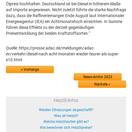
Ölpreis hochhalten. Deutschland ist bei Diesel in höherem Maße
auf Importe angewiesen. Nicht zuletzt führte die starke Nachfrage
dazu, dass die Raffineriemargen Ende August laut Internationaler
Energieagentur (IEA) ein Achtmonatshoch erreichten. In Summe
führen diese Effekte zu der derzeit gegenläufigen
Preisentwicklung der beiden Kraftstoffsorten.“
Quelle: https://presse.adac.de/meldungen/adac-
ev/verkehr/diesel-nach-acht-monaten-wieder-teurer-als-super-
e10.html
« Vorherige
News-Archiv 2023
Nächste »
Heizöl-Infos
Werden Ölheizungen abgeschafft?
Was ist Heizöl?
Welche Heizölsorten gibt es?
Wie berechnen sich Heizölpreise?