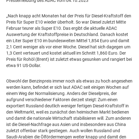
Pressemeldung des ADAC vom 04.10.2023
„Nach knapp acht Monaten hat der Preis für Diesel-Kraftstoff den
Preis für Super E10 wieder überholt. So war Diesel zuletzt Mitte
Februar teurer als Super E10. Das ergibt die aktuelle ADAC
Auswertung der Kraftstoffpreise in Deutschland. Danach kostet
ein Liter Super E10 im bundesweiten Mittel 1,854 Euro und damit
2,1 Cent weniger als vor einer Woche. Diesel hat sich dagegen um
1,3 Cent verteuert und kostet aktuell im Schnitt 1,860 Euro. Der
Preis für Rohöl (Brent) ist zuletzt etwas gesunken und rangiert bei
etwa 91 US-Dollar.
Obwohl der Benzinpreis immer noch als etwas zu hoch angesehen
werden kann, befindet er sich laut ADAC seit einigen Wochen auf
einem Weg der Normalisierung. Anders der Dieselpreis, der
aufgrund verschiedener Faktoren derzeit steigt: Zum einen
exportiert Russland deutlich weniger fertigen Diesel-Kraftstoff in
den Weltmarkt, weil es zunächst den heimischen Markt bedienen
und damit die nationale Wirtschaft stabilisieren will. Zum anderen
ist die Diesel-Nachfrage aus Asien und insbesondere aus China
zuletzt offenbar stark gestiegen. Auch wollen Russland und
Saudi-Arabien die Ölfördermengen weiter knapp und damit den