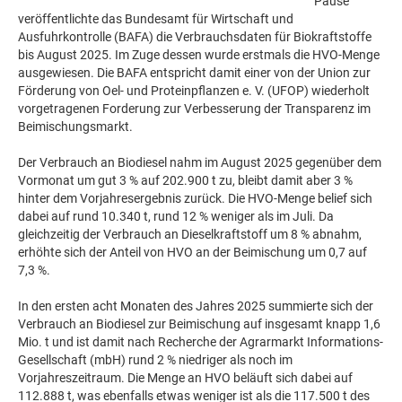
Pause
veröffentlichte das Bundesamt für Wirtschaft und
Ausfuhrkontrolle (BAFA) die Verbrauchsdaten für Biokraftstoffe
bis August 2025. Im Zuge dessen wurde erstmals die HVO-Menge
ausgewiesen. Die BAFA entspricht damit einer von der Union zur
Förderung von Oel- und Proteinpflanzen e. V. (UFOP) wiederholt
vorgetragenen Forderung zur Verbesserung der Transparenz im
Beimischungsmarkt.
Der Verbrauch an Biodiesel nahm im August 2025 gegenüber dem
Vormonat um gut 3 % auf 202.900 t zu, bleibt damit aber 3 %
hinter dem Vorjahresergebnis zurück. Die HVO-Menge belief sich
dabei auf rund 10.340 t, rund 12 % weniger als im Juli. Da
gleichzeitig der Verbrauch an Dieselkraftstoff um 8 % abnahm,
erhöhte sich der Anteil von HVO an der Beimischung um 0,7 auf
7,3 %.
In den ersten acht Monaten des Jahres 2025 summierte sich der
Verbrauch an Biodiesel zur Beimischung auf insgesamt knapp 1,6
Mio. t und ist damit nach Recherche der Agrarmarkt Informations-
Gesellschaft (mbH) rund 2 % niedriger als noch im
Vorjahreszeitraum. Die Menge an HVO beläuft sich dabei auf
112.888 t, was ebenfalls etwas weniger ist als die 117.500 t des