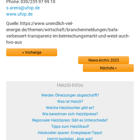
Phone: 030/235 97 99 10
s.arens@ufop.de
www.ufop.de
Quelle: https://www.unendlich-viel-
energie.de/themen/wirtschaft/branchenmeldungen/bafa-
verbessert-transparenz-im-beimischungsmarkt-und-weist-auch-
hvo-aus
« Vorherige
News-Archiv 2025
Nächste »
Heizöl-Infos
Werden Ölheizungen abgeschafft?
Was ist Heizöl?
Welche Heizölsorten gibt es?
Wie berechnen sich Heizölpreise?
Regionaler Heizölpreis: Gibt es Unterschiede?
Tipps zum Heizölkauf!
Heizkosten sparen: Energiespar-Tipps!
Heizöl bestellen - Aber wie?