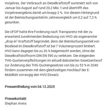
Vorjahres. Der Verbrauch an Dieselkraftstoff summiert sich von
Januar bis August auf rund 20,2 Mio. t und übertrifft das
Vorjahresergebnis damit um knapp 2 %. Vor diesem Hintergrund
ist der Beimischungsanteil im Jahresvergleich um 0,2 auf 7,3 %
gesunken.
Die UFOP hatte ihre Forderung nach Transparenz mit der zu
erwartend zunehmenden Bedeutung von HVO als sogenannter
„drop-in“-Kraftstoff begründet, denn der Beimischungsanteil von
Biodiesel im Dieselkraftstoff ist bei 7 Volumenprozent limitiert.
HVO kann dagegen bis zu 26 % beigemischt werden, ohne die
Dieselkraftstoffnorm DIN EN 590 zu verletzen. Die steigenden
THG-Quotenverpflichtungen im aktuell diskutierten Gesetzentwurf
zur Änderung des THG-Quotengesetzes von bis zu 53 % in 2040
fördern zusammen mit dem gleichzeitigen Hochlauf der E-
Mobilität vorrangig den HVO Einsatz.
Pressemitteilung vom 04.12.2025
Pressekontakt
Stephan Arens