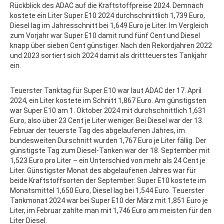
Rückblick des ADAC auf die Kraftstoffpreise 2024. Demnach
kostete ein Liter Super E10 2024 durchschnittlich 1,739 Euro,
Diesel lag im Jahresschnitt bei 1,649 Euro je Liter. Im Vergleich
zum Vorjahr war Super E10 damit rund fünf Cent und Diesel
knapp über sieben Cent günstiger. Nach den Rekordjahren 2022
und 2023 sortiert sich 2024 damit als drittteuerstes Tankjahr
ein.
Teuerster Tanktag für Super E10 war laut ADAC der 17. April
2024, ein Liter kostete im Schnitt 1,867 Euro. Am günstigsten
war Super E10 am 1. Oktober 2024 mit durchschnittlich 1,631
Euro, also über 23 Cent je Liter weniger. Bei Diesel war der 13.
Februar der teuerste Tag des abgelaufenen Jahres, im
bundesweiten Durschnitt wurden 1,767 Euro je Liter fällig. Der
günstigste Tag zum Diesel-Tanken war der 18. September mit
1,523 Euro pro Liter – ein Unterschied von mehr als 24 Cent je
Liter. Günstigster Monat des abgelaufenen Jahres war für
beide Kraftstoffsorten der September: Super E10 kostete im
Monatsmittel 1,650 Euro, Diesel lag bei 1,544 Euro. Teuerster
Tankmonat 2024 war bei Super E10 der März mit 1,851 Euro je
Liter, im Februar zahlte man mit 1,746 Euro am meisten für den
Liter Diesel.