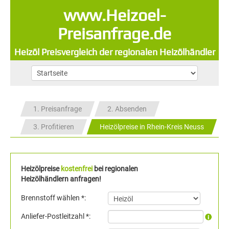
www.Heizoel-
Preisanfrage.de
Heizöl Preisvergleich der regionalen Heizölhändler
1. Preisanfrage
2. Absenden
3. Profitieren
Heizölpreise in Rhein-Kreis Neuss
Heizölpreise
kostenfrei
bei regionalen
Heizölhändlern anfragen!
Brennstoff wählen *:
Anliefer-Postleitzahl *: