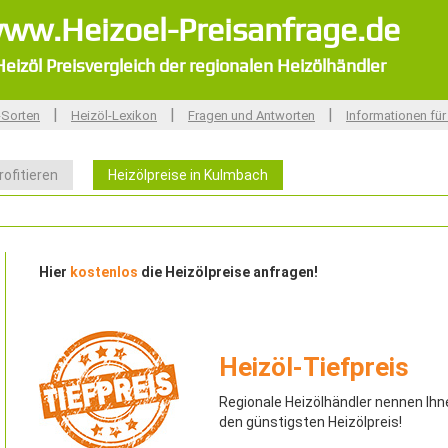
ww.Heizoel-Preisanfrage.de
Heizöl Preisvergleich der regionalen Heizölhändler
|
|
|
-Sorten
Heizöl-Lexikon
Fragen und Antworten
Informationen für
rofitieren
Heizölpreise in Kulmbach
Hier
kostenlos
die Heizölpreise anfragen!
Heizöl-Tiefpreis
Regionale Heizölhändler nennen Ihn
den günstigsten Heizölpreis!