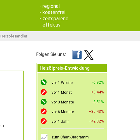
- regional
- kostenfrei
- zeitsparend
- effektiv
 Heizöl-Händler
Folgen Sie uns:
Heizölpreis-Entwicklung
-6,92%
vor 1 Woche
+8,44%
vor 1 Monat
-3,51%
vor 3 Monate
+35,43%
vor 6 Monate
+42,02%
vor 1 Jahr
en
zum Chart-Diagramm