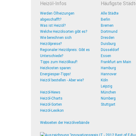
Heizöl-Infos
Häufigste Städt
Werden Ölheizungen
Alle Städte
abgeschafft?
Berlin
Was ist Heizöl?
Bremen
Welche Heizölsorten gibt es?
Dortmund
Wie berechnen sich
Dresden
Heizölpreise?
Duisburg
Regionaler Heizölpreis: Gibt es
Düsseldorf
Unterschiede?
Essen
Tipps zum Heizölkauf!
Frankfurt am Main
Heizkosten sparen:
Hamburg
Energiespar-Tipps!
Hannover
Heizöl bestellen - Aber wie?
Köln
Leipzig
Heizöl-News
München
Heizöl-Charts
Nürnberg
Heizöl-Sorten
Stuttgart
Heizöl-Lexikon
Webseiten der Heizölverbände