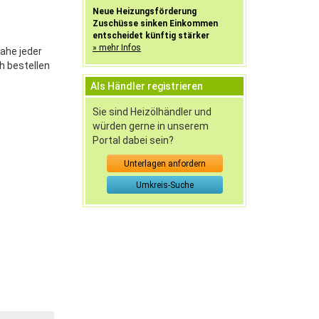
Neue Heizungsförderung
Zuschüsse sinken Einkommen
entscheidet künftig stärker
» mehr Infos
nahe jeder
h bestellen
Als Händler registrieren
Sie sind Heizölhändler und
würden gerne in unserem
Portal dabei sein?
Unterlagen anfordern
Umkreis-Suche