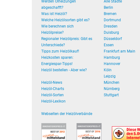
Werden Ölheizungen
Alle Städte
abgeschafft?
Berlin
Was ist Heizöl?
Bremen
Welche Heizölsorten gibt es?
Dortmund
Wie berechnen sich
Dresden
Heizölpreise?
Duisburg
Regionaler Heizölpreis: Gibt es
Düsseldorf
Unterschiede?
Essen
Tipps zum Heizölkauf!
Frankfurt am Main
Heizkosten sparen:
Hamburg
Energiespar-Tipps!
Hannover
Heizöl bestellen - Aber wie?
Köln
Leipzig
Heizöl-News
München
Heizöl-Charts
Nürnberg
Heizöl-Sorten
Stuttgart
Heizöl-Lexikon
Webseiten der Heizölverbände