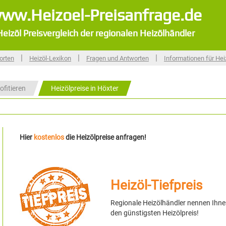
ww.Heizoel-Preisanfrage.de
Heizöl Preisvergleich der regionalen Heizölhändler
|
|
|
orten
Heizöl-Lexikon
Fragen und Antworten
Informationen für Hei
ofitieren
Heizölpreise in Höxter
Hier
kostenlos
die Heizölpreise anfragen!
Heizöl-Tiefpreis
Regionale Heizölhändler nennen Ihn
den günstigsten Heizölpreis!