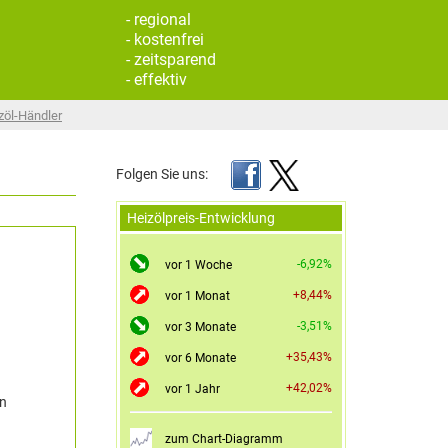
- regional
- kostenfrei
- zeitsparend
- effektiv
zöl-Händler
Folgen Sie uns:
Heizölpreis-Entwicklung
-6,92%
vor 1 Woche
+8,44%
vor 1 Monat
-3,51%
vor 3 Monate
+35,43%
vor 6 Monate
+42,02%
vor 1 Jahr
en
zum Chart-Diagramm