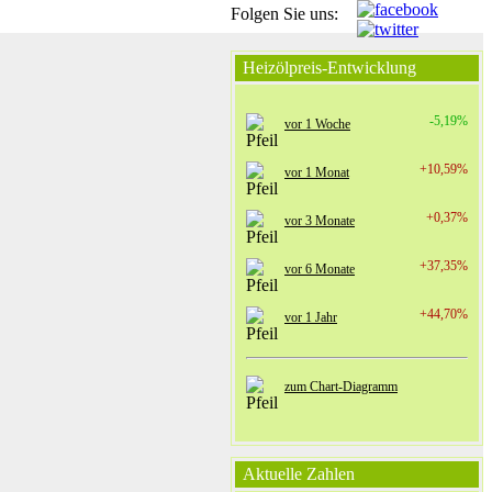
Folgen Sie uns:
Heizölpreis-Entwicklung
-5,19%
vor 1 Woche
+10,59%
vor 1 Monat
+0,37%
vor 3 Monate
+37,35%
vor 6 Monate
+44,70%
vor 1 Jahr
zum Chart-Diagramm
Aktuelle Zahlen