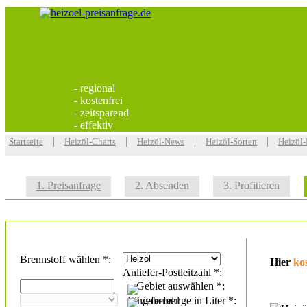
- regional
- kostenfrei
- zeitsparend
- effektiv
|
|
|
|
Startseite
Heizöl-Charts
Heizöl-News
Heizöl-Sorten
Heizöl
1. Preisanfrage
2. Absenden
3. Profitieren
Brennstoff wählen *:
Hier
ko
Anliefer-Postleitzahl *:
Gebiet auswählen *:
Liefermenge in Liter *: