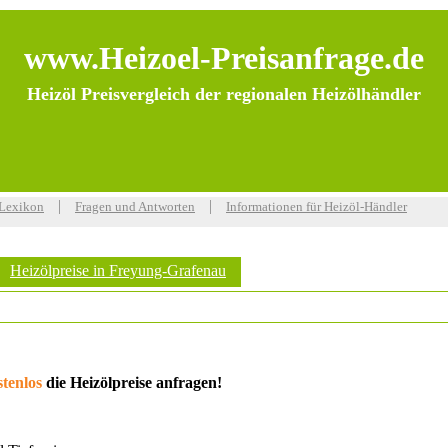
www.Heizoel-Preisanfrage.de
Heizöl Preisvergleich der regionalen Heizölhändler
|
|
-Lexikon
Fragen und Antworten
Informationen für Heizöl-Händler
Heizölpreise in Freyung-Grafenau
stenlos
die Heizölpreise anfragen!