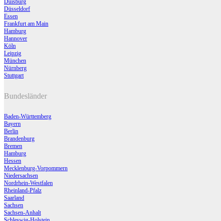
Duisburg
Düsseldorf
Essen
Frankfurt am Main
Hamburg
Hannover
Köln
Leipzig
München
Nürnberg
Stuttgart
Bundesländer
Baden-Württemberg
Bayern
Berlin
Brandenburg
Bremen
Hamburg
Hessen
Mecklenburg-Vorpommern
Niedersachsen
Nordrhein-Westfalen
Rheinland-Pfalz
Saarland
Sachsen
Sachsen-Anhalt
Schleswig-Holstein