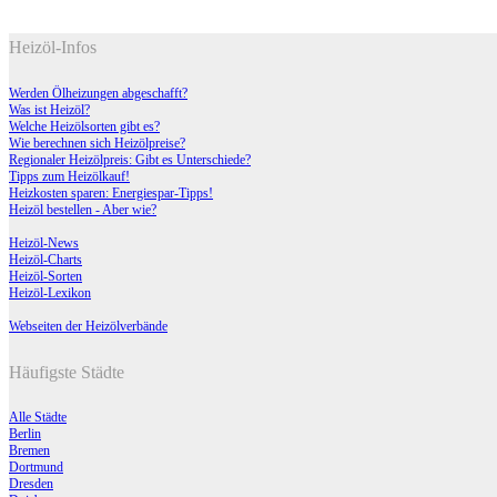
Heizöl-Infos
Werden Ölheizungen abgeschafft?
Was ist Heizöl?
Welche Heizölsorten gibt es?
Wie berechnen sich Heizölpreise?
Regionaler Heizölpreis: Gibt es Unterschiede?
Tipps zum Heizölkauf!
Heizkosten sparen: Energiespar-Tipps!
Heizöl bestellen - Aber wie?
Heizöl-News
Heizöl-Charts
Heizöl-Sorten
Heizöl-Lexikon
Webseiten der Heizölverbände
Häufigste Städte
Alle Städte
Berlin
Bremen
Dortmund
Dresden