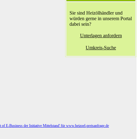
Sie sind Heizölhändler und
würden gerne in unserem Portal
dabei sein?
Unterlagen anfordern
Umkreis-Suche