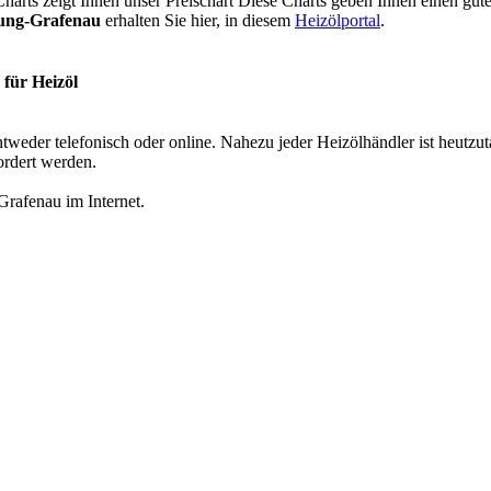
harts zeigt Ihnen unser Preischart Diese Charts geben Ihnen einen gut
yung-Grafenau
erhalten Sie hier, in diesem
Heizölportal
.
 für Heizöl
tweder telefonisch oder online. Nahezu jeder Heizölhändler ist heutzuta
ordert werden.
Grafenau im Internet.