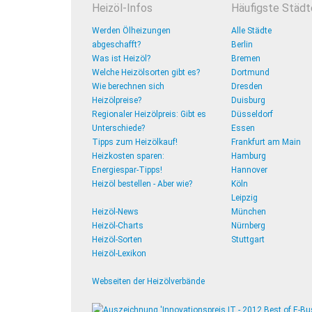
Heizöl-Infos
Häufigste Städt
Werden Ölheizungen
Alle Städte
abgeschafft?
Berlin
Was ist Heizöl?
Bremen
Welche Heizölsorten gibt es?
Dortmund
Wie berechnen sich
Dresden
Heizölpreise?
Duisburg
Regionaler Heizölpreis: Gibt es
Düsseldorf
Unterschiede?
Essen
Tipps zum Heizölkauf!
Frankfurt am Main
Heizkosten sparen:
Hamburg
Energiespar-Tipps!
Hannover
Heizöl bestellen - Aber wie?
Köln
Leipzig
Heizöl-News
München
Heizöl-Charts
Nürnberg
Heizöl-Sorten
Stuttgart
Heizöl-Lexikon
Webseiten der Heizölverbände