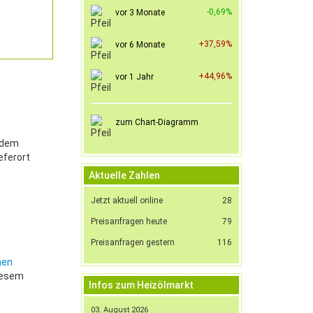
-0,69%
vor 3 Monate
+37,59%
vor 6 Monate
+44,96%
vor 1 Jahr
zum Chart-Diagramm
h dem
eferort
Aktuelle Zahlen
Jetzt aktuell online
28
Preisanfragen heute
79
Preisanfragen gestern
116
hen
diesem
Infos zum Heizölmarkt
03. August 2026