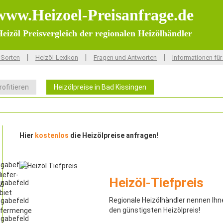
www.Heizoel-Preisanfrage.de
eizöl Preisvergleich der regionalen Heizölhändler
|
|
|
-Sorten
Heizöl-Lexikon
Fragen und Antworten
Informationen für
rofitieren
Heizölpreise in Bad Kissingen
Hier
kostenlos
die Heizölpreise anfragen!
Heizöl-Tiefpreis
Regionale Heizölhändler nennen Ihn
den günstigsten Heizölpreis!