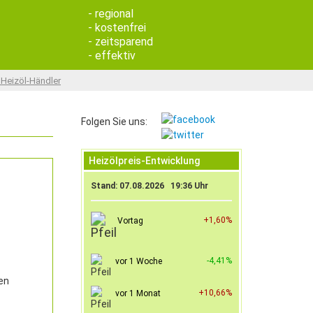
- regional
- kostenfrei
- zeitsparend
- effektiv
 Heizöl-Händler
Folgen Sie uns:
Heizölpreis-Entwicklung
Stand: 07.08.2026 19:36 Uhr
+1,60%
Vortag
-4,41%
vor 1 Woche
en
+10,66%
vor 1 Monat