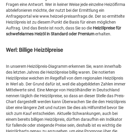
Fragen eine Antwort. Wer in keiner Weise jede einzelne Heizölfirma
abtelefonieren möchte, der nutzt bei der Ermittlung ein
Anfrageportal wie www.heizoel-preisanfrage.de. Der so ermittelte
Heizölpreis ist zu diesem Punkt die Basis für einen möglichen
Auftrag. Und das Beste ist noch, dass Sie so die
Heizölpreise für
schwefelarmes Heizöl in Standard oder Premium
erhalten.
Werl: Billige Heizölpreise
In unserem Heizölpreis-Diagramm erkennen Sie, wann innerhalb
des letzten Jahres die Heizölpreise billig waren. Die notierten
Heizölpreise weichen im Regelfall von dem regionalen Heizölpreis
in Werl ab. Der Grund dafür ist, weil die abgebildeten Zahlen immer
Mittelwerte sind. Eine Menge von Heizölhändler in Deutschland
nennen täglich die Heizölpreise, so dass an dieser Stelle das Preis-
Chart dargestellt werden kann Überwachen Sie die den Heizölpreis
über eine längere Zeit und nutzen Sie dies als Hilfsmittel bevor Sie
sich zum Kauf entscheiden. Aktuelle Schwankungen, auch bei
einem bereits billigen Heizölpreis, dürften daraufhin ein Indikator
für fallende oder steigende Preise sein, deshalb ist es wichtig die
Heizölcharts genau zu anzusehen, um eine Prognose über die