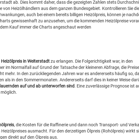
terstadt ab. Dies kommt daher, dass die gezeigten Zahlen stets Durchschn
se von Heizölhändlern aus dem ganzen Bundesgebiet. Kontrollieren Sie di
chwankungen, auch bei einem bereits billigen Heizölpreis, können je nach
eizölcharts gewissenhaft zu anzusehen, um die kommenden Heizölpreise vor
or dem Kauf immer die Charts angeschaut werden
Heizölpreis in Weiterstadt
zu erlangen. Die Folgerichtigkeit war, in den
 im Normalfall auf Grund der Tatsache der kleineren Abfrage, die Preis
t mehr. In den zurückliegenden Jahren war es andererseits häufig so, da
waren als in den Sommermonaten. Andererseits darf dies in keiner Weise dar
 dauernden auf und ab unterworfen sind
. Eine zuverlässige Prognose ist 
 möglich.
hölpreis
, die Kosten für die Raffinerie und dann noch Transport- und Verk
 Heizölpreises ausmacht. Für den derzeitigen Ölpreis (Rohölpreis) wirkt s
en direkt auf den Ölpreis aus.