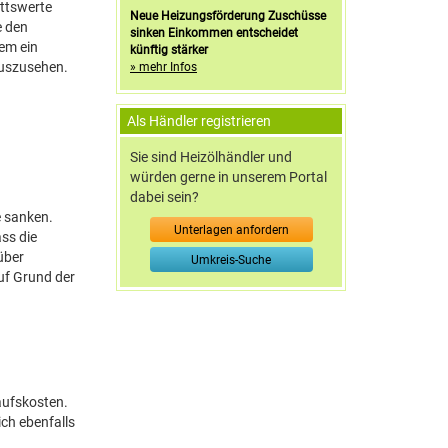
ittswerte
Neue Heizungsförderung Zuschüsse
e den
sinken Einkommen entscheidet
dem ein
künftig stärker
auszusehen.
» mehr Infos
Als Händler registrieren
Sie sind Heizölhändler und
würden gerne in unserem Portal
dabei sein?
e sanken.
Unterlagen anfordern
ss die
über
Umkreis-Suche
auf Grund der
aufskosten.
ich ebenfalls