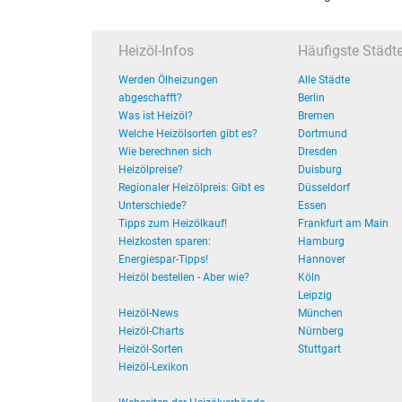
Heizöl-Infos
Häufigste Städt
Werden Ölheizungen
Alle Städte
abgeschafft?
Berlin
Was ist Heizöl?
Bremen
Welche Heizölsorten gibt es?
Dortmund
Wie berechnen sich
Dresden
Heizölpreise?
Duisburg
Regionaler Heizölpreis: Gibt es
Düsseldorf
Unterschiede?
Essen
Tipps zum Heizölkauf!
Frankfurt am Main
Heizkosten sparen:
Hamburg
Energiespar-Tipps!
Hannover
Heizöl bestellen - Aber wie?
Köln
Leipzig
Heizöl-News
München
Heizöl-Charts
Nürnberg
Heizöl-Sorten
Stuttgart
Heizöl-Lexikon