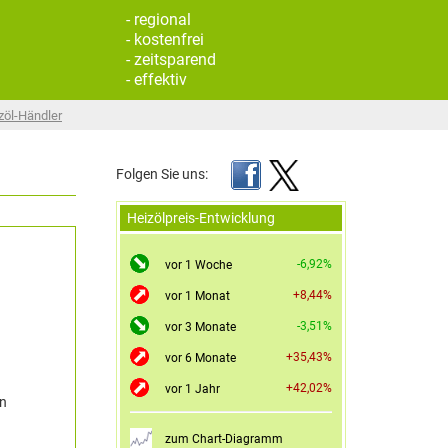
- regional
- kostenfrei
- zeitsparend
- effektiv
zöl-Händler
Folgen Sie uns:
Heizölpreis-Entwicklung
-6,92%
vor 1 Woche
+8,44%
vor 1 Monat
-3,51%
vor 3 Monate
+35,43%
vor 6 Monate
+42,02%
vor 1 Jahr
en
zum Chart-Diagramm