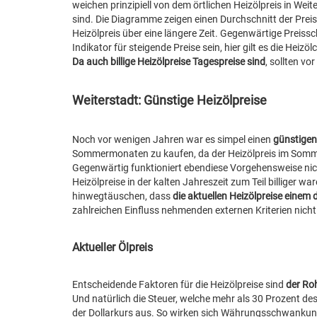
weichen prinzipiell von dem örtlichen Heizölpreis in Wei
sind. Die Diagramme zeigen einen Durchschnitt der Prei
Heizölpreis über eine längere Zeit. Gegenwärtige Preiss
Indikator für steigende Preise sein, hier gilt es die H
Da auch billige Heizölpreise Tagespreise sind
, sollten v
Weiterstadt: Günstige Heizölpreise
Noch vor wenigen Jahren war es simpel einen
günstigen 
Sommermonaten zu kaufen, da der Heizölpreis im Sommer
Gegenwärtig funktioniert ebendiese Vorgehensweise nich
Heizölpreise in der kalten Jahreszeit zum Teil billiger 
hinwegtäuschen, dass
die aktuellen Heizölpreise einem
zahlreichen Einfluss nehmenden externen Kriterien nicht
Aktueller Ölpreis
Entscheidende Faktoren für die Heizölpreise sind
der Ro
Und natürlich die Steuer, welche mehr als 30 Prozent des
der Dollarkurs aus. So wirken sich Währungsschwankung