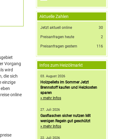
Aktuelle Zahlen
Jetzt aktuell online
30
Preisanfragen heute
2
Preisanfragen gestern
116
sgebiet
der Vorgang
Infos zum Heizölmarkt
ls wird
, die sich
03. August 2026
 einzige
Holzpellets im Sommer Jetzt
Brennstoff kaufen und Heizkosten
t eben
sparen
reise online
» mehr Infos
27. Juli 2026
Gasflaschen sicher nutzen Mit
wenigen Regeln gut geschützt
» mehr Infos
lpreise
22. Juli 2026