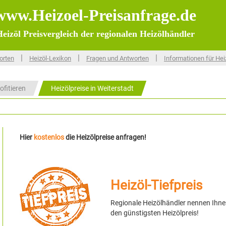
www.Heizoel-Preisanfrage.de
eizöl Preisvergleich der regionalen Heizölhändler
|
|
|
orten
Heizöl-Lexikon
Fragen und Antworten
Informationen für Hei
ofitieren
Heizölpreise in Weiterstadt
Hier
kostenlos
die Heizölpreise anfragen!
Heizöl-Tiefpreis
Regionale Heizölhändler nennen Ihn
den günstigsten Heizölpreis!