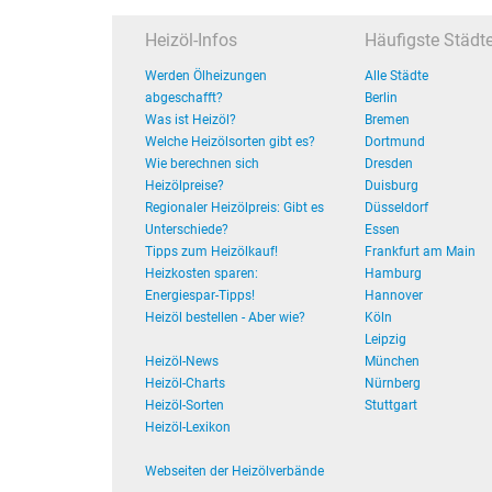
Heizöl-Infos
Häufigste Städt
Werden Ölheizungen
Alle Städte
abgeschafft?
Berlin
Was ist Heizöl?
Bremen
Welche Heizölsorten gibt es?
Dortmund
Wie berechnen sich
Dresden
Heizölpreise?
Duisburg
Regionaler Heizölpreis: Gibt es
Düsseldorf
Unterschiede?
Essen
Tipps zum Heizölkauf!
Frankfurt am Main
Heizkosten sparen:
Hamburg
Energiespar-Tipps!
Hannover
Heizöl bestellen - Aber wie?
Köln
Leipzig
Heizöl-News
München
Heizöl-Charts
Nürnberg
Heizöl-Sorten
Stuttgart
Heizöl-Lexikon
Webseiten der Heizölverbände