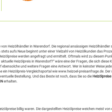
e von Heizölhändler in Warendorf. Die regional ansässigen Heizölhändler
ch stets aufs Neue beginnt unter einer Vielzahl von Heizölkunden das Proz
 Heizölpreise werden angefragt und ermittelt. Oftmals wird zu diesem Punk
r aktuelle Heizölpreis in Warendorf?" wäre eine der Fragen, die sich diese
f ebensolche und weitere Fragen eine Antwort. Wer in keinster Weise jeden
e ein Heizölpreis-Vergleichsportal wie www.heizoel-preisanfrage.de. Der 
entuelle Bestellung. Und das Beste ist noch, dass Sie so die
Heizölpreise 
IN
erhalten.
zölpreise billig waren. Die dargestellten Heizölpreise weichen meist von