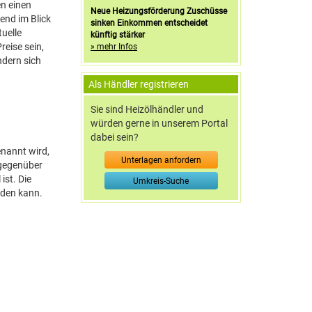
en einen
Neue Heizungsförderung Zuschüsse
end im Blick
sinken Einkommen entscheidet
tuelle
künftig stärker
reise sein,
» mehr Infos
ndern sich
Als Händler registrieren
Sie sind Heizölhändler und
würden gerne in unserem Portal
dabei sein?
enannt wird,
Unterlagen anfordern
 gegenüber
 ist. Die
Umkreis-Suche
rden kann.