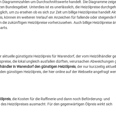
 den Diagrammzahlen um Durchschnittswerte handelt. Die Diagramme zeig
n Bundesgebiet. Unterdies ist es unerlässlich, die Heizölpreise durchgeh
ich, um zu ersehen ob es sich zur Zeit um billige Heizölpreise handelt Ak
s, können im weiteren Verlauf ein Anzeichen für fallende oder steigende P
um die zukünftigen Heizölpreise vorherzusehen. Auch billige Heizölpreise ä
harts.
 aktuelle günstigste Heizölpreis für Warendorf, der vom Heizölhändler g
espreise, die lokal ungleich ausfallen dürften, verursachen Abweichungen
händler in Warendorf den günstigen Heizölpreis
, der nur kurzzeitig aktuell
en günstigen Heizölpreis, der hier online auf der Webseite angefragt we
ölpreis
, die Kosten für die Raffinerie und dann noch Beförderung- und
 des Heizölpreises ausmacht. Für den gegenwärtigen Ölpreis wirkt sich