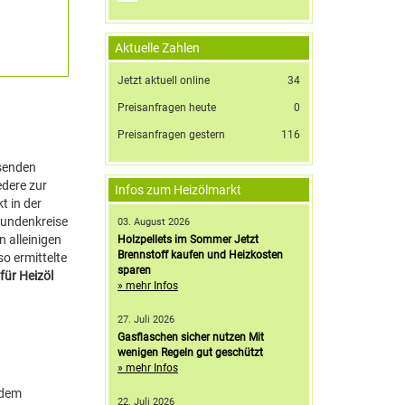
Aktuelle Zahlen
Jetzt aktuell online
34
Preisanfragen heute
0
Preisanfragen gestern
116
 senden
edere zur
Infos zum Heizölmarkt
t in der
 Kundenkreise
03. August 2026
 alleinigen
Holzpellets im Sommer Jetzt
Brennstoff kaufen und Heizkosten
so ermittelte
sparen
für Heizöl
» mehr Infos
27. Juli 2026
Gasflaschen sicher nutzen Mit
wenigen Regeln gut geschützt
» mehr Infos
 dem
22. Juli 2026