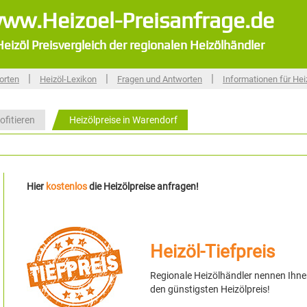
ww.Heizoel-Preisanfrage.de
Heizöl Preisvergleich der regionalen Heizölhändler
|
|
|
orten
Heizöl-Lexikon
Fragen und Antworten
Informationen für Hei
ofitieren
Heizölpreise in Warendorf
Hier
kostenlos
die Heizölpreise anfragen!
Heizöl-Tiefpreis
Regionale Heizölhändler nennen Ihn
den günstigsten Heizölpreis!