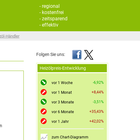
- regional
- kostenfrei
- zeitsparend
- effektiv
zöl-Händler
Folgen Sie uns:
Heizölpreis-Entwicklung
-6,92%
vor 1 Woche
+8,44%
vor 1 Monat
-3,51%
vor 3 Monate
+35,43%
vor 6 Monate
+42,02%
vor 1 Jahr
en
zum Chart-Diagramm