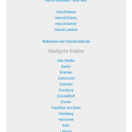
Heizöl bestellen - Aber wie?
Heizöl-News
Heizöl-Charts
Heizöl-Sorten
Heizöl-Lexikon
Webseiten der Heizölverbände
Häufigste Städte
Alle Städte
Berlin
Bremen
Dortmund
Dresden
Duisburg
Düsseldorf
Essen
Frankfurt am Main
Hamburg
Hannover
Köln
Leipzig