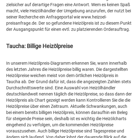
zielsicher auf derartige Fragen eine Antwort. Wem es keinen Spaß
macht, viele Heizölhändler der Umgebung anzurufen, der nutzt bei
seiner Recherche ein Anfrageportal wie www.heizoel-
preisanfrage.de. Der so gefundene Heizölpreis ist zu diesem Punkt
der Ausgangspunkt für einen evtl. zu platzierenden Orderauftrag.
Taucha: Billige Heizölpreise
In unserem Heizölpreis-Diagramm erkennen Sie, wann innerhalb
des letzten Jahres die Heizölpreise billig waren. Die dargestellten
Heizölpreise weichen meist von dem örtlichen Heizölpreis in
Taucha ab. Der Grund dafür ist, dass die angezeigten Zahlen stets
Durchschnittswerte sind. Eine Auswahl von Heizölhändler
deutschlandweit nennen täglich die Heizölpreise, so dass dann der
Heizölpreis als Chart gezeigt werden kann Kontrollieren Sie die die
Heizölpreise über einen Zeitraum. Aktuelle Schwankungen, auch
bei einem bereits billigen Heizölpreis, können daraufhin ein Beleg
für steigende Preise sein, deshalb ist es wichtig die Heizölcharts
eingehend zu verfolgen, um die kommenden Heizölpreise
vorauszusehen. Auch billige Heizölpreise sind Tagespreise und
ändern sich laufend. Von daher lohnt der dauernde Blick auf die