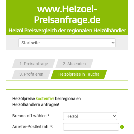
www.Heizoel-
Preisanfrage.de
Heizöl Preisvergleich der regionalen Heizölhändler
1. Preisanfrage
2. Absenden
3. Profitieren
Heizölpreise in Taucha
Heizölpreise
kostenfrei
bei regionalen
Heizölhändlern anfragen!
Brennstoff wählen *:
Anliefer-Postleitzahl *: