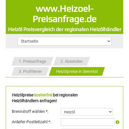
www.Heizoel-
Preisanfrage.de
Heizöl Preisvergleich der regionalen Heizölhändler
1. Preisanfrage
2. Absenden
3. Profitieren
Heizölpreise in Seevetal
Heizölpreise
kostenfrei
bei regionalen
Heizölhändlern anfragen!
Brennstoff wählen *:
Anliefer-Postleitzahl *: