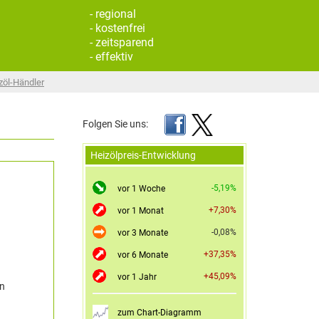
- regional
- kostenfrei
- zeitsparend
- effektiv
zöl-Händler
Folgen Sie uns:
Heizölpreis-Entwicklung
-5,19%
vor 1 Woche
+7,30%
vor 1 Monat
-0,08%
vor 3 Monate
+37,35%
vor 6 Monate
+45,09%
vor 1 Jahr
en
zum Chart-Diagramm