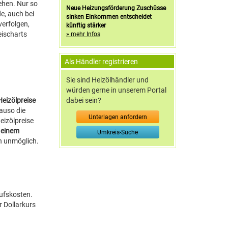
ehen. Nur so
Neue Heizungsförderung Zuschüsse
e, auch bei
sinken Einkommen entscheidet
verfolgen,
künftig stärker
eischarts
» mehr Infos
Als Händler registrieren
Sie sind Heizölhändler und
würden gerne in unserem Portal
dabei sein?
eizölpreise
auso die
Unterlagen anfordern
eizölpreise
e einem
Umkreis-Suche
n unmöglich.
aufskosten.
r Dollarkurs