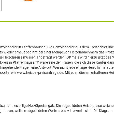
Heizölhändler in Pfaffenhausen. Die Heizölhändler aus dem Kreisgebiet über
ets wieder erneut beginnt bei einer Menge von Heizölabnehmern das Proze
ige Heizölpreise müssen angefragt werden. Oftmals wird hierzu jetzt das 
lpreis in Pfaffenhausen?" wäre eine der Fragen, die sich diese Käufer dan
hingehende Fragen eine Antwort. Wer nicht jede einzige Heizölfirma abte
eportal wie www.heizoel-preisanfrage.de. Mit eben diesem erhaltenen Heiz
schland es billige Heizölpreise gab. Die abgebildeten Heizölpreise weich
gt daran, weil die abgebildeten Werte stets Mittelwerte sind. Die Diagra