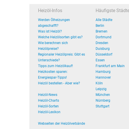
Heizöl-Infos
Häufigste Städt
Werden Ölheizungen
Alle Städte
abgeschafft?
Berlin
Was ist Heizöl?
Bremen
Welche Heizölsorten gibt es?
Dortmund
Wie berechnen sich
Dresden
Heizölpreise?
Duisburg
Regionaler Heizölpreis: Gibt es
Düsseldorf
Unterschiede?
Essen
Tipps zum Heizölkauf!
Frankfurt am Main
Heizkosten sparen:
Hamburg
Energiespar-Tipps!
Hannover
Heizöl bestellen - Aber wie?
Köln
Leipzig
Heizöl-News
München
Heizöl-Charts
Nürnberg
Heizöl-Sorten
Stuttgart
Heizöl-Lexikon
Webseiten der Heizölverbände