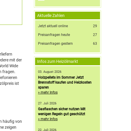
Aktuelle Zahlen
Jetzt aktuell online
29
Preisanfragen heute
27
Preisanfragen gestern
63
liefern
dere mit der
Infos zum Heizölmarkt
World Wide
n fragen.
03. August 2026
lefonieren
Holzpellets im Sommer Jetzt
Brennstoff kaufen und Heizkosten
ölpreis ist
sparen
» mehr Infos
27. Juli 2026
Gasflaschen sicher nutzen Mit
wenigen Regeln gut geschützt
» mehr Infos
en häufig von
mme zeigen
22. Juli 2026