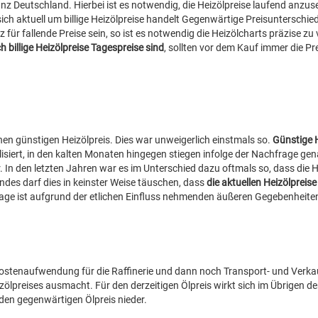
nz Deutschland. Hierbei ist es notwendig, die Heizölpreise laufend anzus
ch aktuell um billige Heizölpreise handelt Gegenwärtige Preisunterschied
iz für fallende Preise sein, so ist es notwendig die Heizölcharts präzise zu 
h billige Heizölpreise Tagespreise sind
, sollten vor dem Kauf immer die Pr
nen günstigen Heizölpreis. Dies war unweigerlich einstmals so.
Günstige H
iert, in den kalten Monaten hingegen stiegen infolge der Nachfrage gen
r. In den letzten Jahren war es im Unterschied dazu oftmals so, dass die H
 Indes darf dies in keinster Weise täuschen, dass
die aktuellen Heizölpreis
sage ist aufgrund der etlichen Einfluss nehmenden äußeren Gegebenheite
 Kostenaufwendung für die Raffinerie und dann noch Transport- und Verk
zölpreises ausmacht. Für den derzeitigen Ölpreis wirkt sich im Übrigen de
en gegenwärtigen Ölpreis nieder.