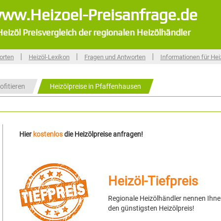
ww.Heizoel-Preisanfrage.de
Heizöl Preisvergleich der regionalen Heizölhändler
|
|
|
orten
Heizöl-Lexikon
Fragen und Antworten
Informationen für Hei
ofitieren
Heizölpreise in Pfaffenhausen
Hier
kostenlos
die Heizölpreise anfragen!
Heizöl-Tiefpreis
Regionale Heizölhändler nennen Ihn
den günstigsten Heizölpreis!