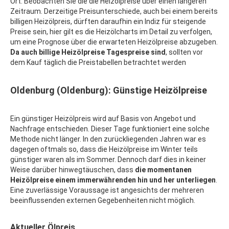
Ort. Beobachten Sie die die Heizölpreise über einen längeren
Zeitraum. Derzeitige Preisunterschiede, auch bei einem bereits
billigen Heizölpreis, dürften daraufhin ein Indiz für steigende
Preise sein, hier gilt es die Heizölcharts im Detail zu verfolgen,
um eine Prognose über die erwarteten Heizölpreise abzugeben.
Da auch billige Heizölpreise Tagespreise sind
, sollten vor
dem Kauf täglich die Preistabellen betrachtet werden
Oldenburg (Oldenburg): Günstige Heizölpreise
Ein günstiger Heizölpreis wird auf Basis von Angebot und
Nachfrage entschieden. Dieser Tage funktioniert eine solche
Methode nicht länger. In den zurückliegenden Jahren war es
dagegen oftmals so, dass die Heizölpreise im Winter teils
günstiger waren als im Sommer. Dennoch darf dies in keiner
Weise darüber hinwegtäuschen, dass
die momentanen
Heizölpreise einem immerwährenden hin und her unterliegen
.
Eine zuverlässige Voraussage ist angesichts der mehreren
beeinflussenden externen Gegebenheiten nicht möglich.
Aktueller Ölpreis