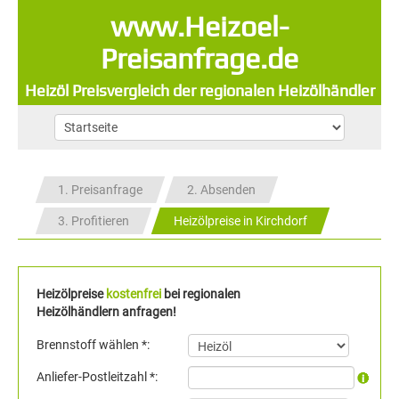
www.Heizoel-
Preisanfrage.de
Heizöl Preisvergleich der regionalen Heizölhändler
1. Preisanfrage
2. Absenden
3. Profitieren
Heizölpreise in Kirchdorf
Heizölpreise
kostenfrei
bei regionalen
Heizölhändlern anfragen!
Brennstoff wählen *:
Anliefer-Postleitzahl *: