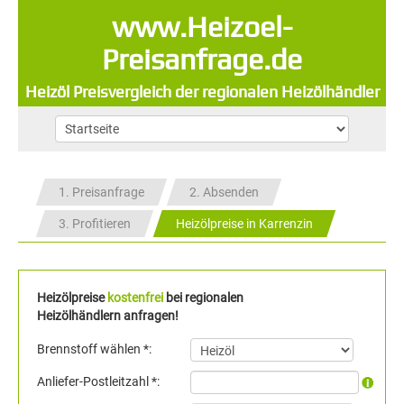
www.Heizoel-
Preisanfrage.de
Heizöl Preisvergleich der regionalen Heizölhändler
1. Preisanfrage
2. Absenden
3. Profitieren
Heizölpreise in Karrenzin
Heizölpreise
kostenfrei
bei regionalen
Heizölhändlern anfragen!
Brennstoff wählen *:
Anliefer-Postleitzahl *: