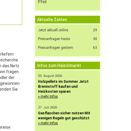
Aktuelle Zahlen
Jetzt aktuell online
29
Preisanfragen heute
30
Preisanfragen gestern
63
rliefern
 Recherche
Infos zum Heizölmarkt
n das Netz
ann fragen.
03. August 2026
dler der
Holzpellets im Sommer Jetzt
m gewonnen
Brennstoff kaufen und
wenden Sie
Heizkosten sparen
» mehr Infos
27. Juli 2026
Gasflaschen sicher nutzen Mit
wenigen Regeln gut geschützt
» mehr Infos
preise