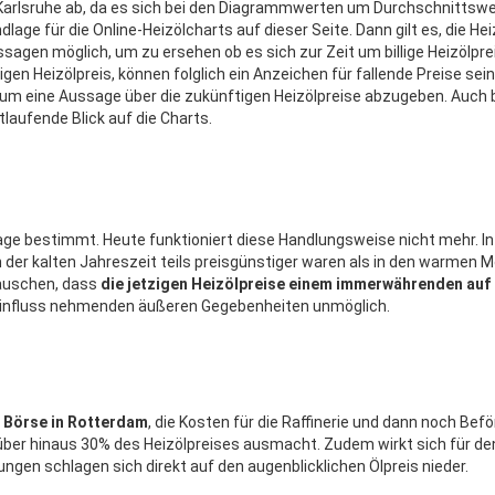
 Karlsruhe ab, da es sich bei den Diagrammwerten um Durchschnittswe
lage für die Online-Heizölcharts auf dieser Seite. Dann gilt es, die Hei
sagen möglich, um zu ersehen ob es sich zur Zeit um billige Heizölpre
igen Heizölpreis, können folglich ein Anzeichen für fallende Preise sein,
um eine Aussage über die zukünftigen Heizölpreise abzugeben. Auch bi
rtlaufende Blick auf die Charts.
rage bestimmt. Heute funktioniert diese Handlungsweise nicht mehr. In
n der kalten Jahreszeit teils preisgünstiger waren als in den warmen 
täuschen, dass
die jetzigen Heizölpreise einem immerwährenden auf 
n Einfluss nehmenden äußeren Gegebenheiten unmöglich.
r Börse in Rotterdam
, die Kosten für die Raffinerie und dann noch Bef
über hinaus 30% des Heizölpreises ausmacht. Zudem wirkt sich für de
gen schlagen sich direkt auf den augenblicklichen Ölpreis nieder.