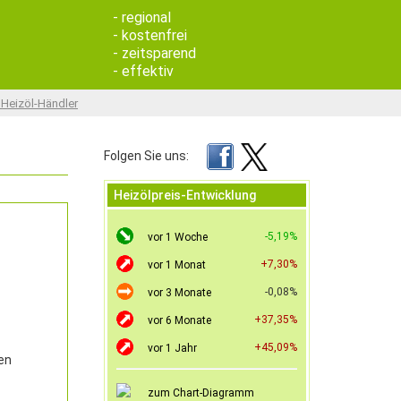
- regional
- kostenfrei
- zeitsparend
- effektiv
 Heizöl-Händler
Folgen Sie uns:
Heizölpreis-Entwicklung
-5,19%
vor 1 Woche
+7,30%
vor 1 Monat
-0,08%
vor 3 Monate
+37,35%
vor 6 Monate
+45,09%
vor 1 Jahr
en
zum Chart-Diagramm