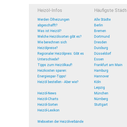
Heizöl-Infos
Häufigste Städt
Werden Ölheizungen
Alle Städte
abgeschafft?
Berlin
Was ist Heizöl?
Bremen
Welche Heizölsorten gibt es?
Dortmund
Wie berechnen sich
Dresden
Heizölpreise?
Duisburg
Regionaler Heizölpreis: Gibt es
Düsseldorf
Unterschiede?
Essen
Tipps zum Heizölkauf!
Frankfurt am Main
Heizkosten sparen:
Hamburg
Energiespar-Tipps!
Hannover
Heizöl bestellen - Aber wie?
Köln
Leipzig
Heizöl-News
München
Heizöl-Charts
Nürnberg
Heizöl-Sorten
Stuttgart
Heizöl-Lexikon
Webseiten der Heizölverbände