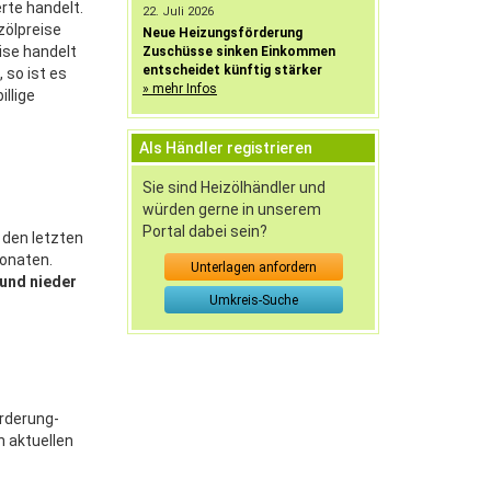
rte handelt.
22. Juli 2026
zölpreise
Neue Heizungsförderung
ise handelt
Zuschüsse sinken Einkommen
entscheidet künftig stärker
 so ist es
» mehr Infos
llige
Als Händler registrieren
Sie sind Heizölhändler und
würden gerne in unserem
Portal dabei sein?
 den letzten
Monaten.
Unterlagen anfordern
und nieder
Umkreis-Suche
örderung-
n aktuellen