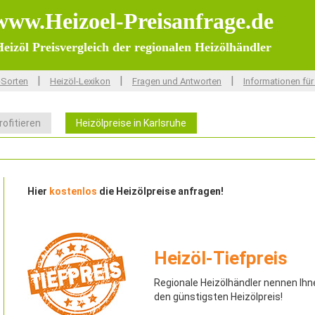
www.Heizoel-Preisanfrage.de
eizöl Preisvergleich der regionalen Heizölhändler
|
|
|
-Sorten
Heizöl-Lexikon
Fragen und Antworten
Informationen für
rofitieren
Heizölpreise in Karlsruhe
Hier
kostenlos
die Heizölpreise anfragen!
Heizöl-Tiefpreis
Regionale Heizölhändler nennen Ihn
den günstigsten Heizölpreis!