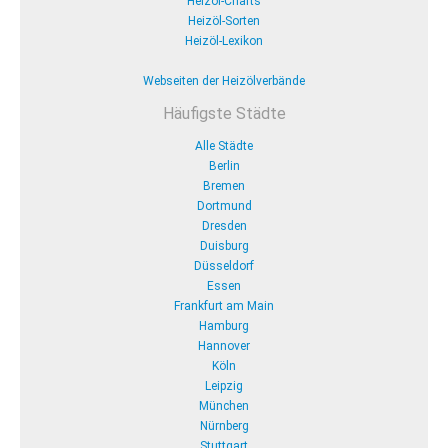
Heizöl-Charts
Heizöl-Sorten
Heizöl-Lexikon
Webseiten der Heizölverbände
Häufigste Städte
Alle Städte
Berlin
Bremen
Dortmund
Dresden
Duisburg
Düsseldorf
Essen
Frankfurt am Main
Hamburg
Hannover
Köln
Leipzig
München
Nürnberg
Stuttgart