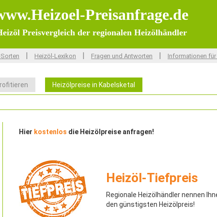
www.Heizoel-Preisanfrage.de
eizöl Preisvergleich der regionalen Heizölhändler
|
|
|
-Sorten
Heizöl-Lexikon
Fragen und Antworten
Informationen für
rofitieren
Heizölpreise in Kabelsketal
Hier
kostenlos
die Heizölpreise anfragen!
Heizöl-Tiefpreis
Regionale Heizölhändler nennen Ihn
den günstigsten Heizölpreis!