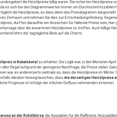
undesgebiet die Heizölpreise billig waren. Die notierten Heizölpreise 
b, da es sich bei den Diagrammwerten immer um Durchschnittszahlen h
täglich die Heizölpreise, so dass dann das Preisdiagramm dargestell
ngeren Zeitraum und nehmen Sie dies zur Entscheidungsfindung. Gegen
lpreis, dürften daraufhin ein Anzeichen für fallende Preise sein, hier g
hersage über die erwarteten Heizölpreise zu treffen. Auch billige Hei
chend lohnt der tagtägliche Blick auf die Charts.
ölpreis in Kabelsketal
zu erhalten. Die Logik war, in den Monaten April 
ller Regel aufgrund der geringeren Nachfrage, die Preise vielen. Ganz 
en war es andererseits vielmals so, dass die Heizölpreise im Winter tei
inesfalls darüber hinwegtäuschen, dass
die derzeitigen Heizölpreise 
sliche Prognose ist infolge der etlichen Einfluss nehmenden externen
ierung an der Rohölbörse
, die Ausgaben für die Raffinerie, hinzuaddi