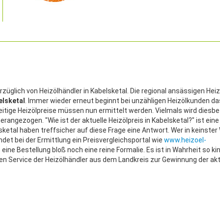
erzüglich von Heizölhändler in Kabelsketal. Die regional ansässigen Hei
elsketal
. Immer wieder erneut beginnt bei unzähligen Heizölkunden d
zeitige Heizölpreise müssen nun ermittelt werden. Vielmals wird diesbe
rangezogen. "Wie ist der aktuelle Heizölpreis in Kabelsketal?" ist eine 
sketal haben treffsicher auf diese Frage eine Antwort. Wer in keinster
det bei der Ermittlung ein Preisvergleichsportal wie
www.heizoel-
 eine Bestellung bloß noch eine reine Formalie. Es ist in Wahrheit so kin
esen Service der Heizölhändler aus dem Landkreis zur Gewinnung der ak