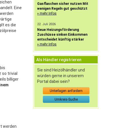
weichen
Gasflaschen sicher nutzen Mit
andelt. Eine
wenigen Regeln gut geschützt
t werden
» mehr Infos
wärtige
22. Juli 2026
ilt es die
Neue Heizungsförderung
zölpreise
Zuschüsse sinken Einkommen
entscheidet künftig stärker
» mehr Infos
Als Händler registrieren
bis
Sie sind Heizölhändler und
so trivial
würden gerne in unserem
ls billiger
Portal dabei sein?
einem
Unterlagen anfordern
Umkreis-Suche
ert werden