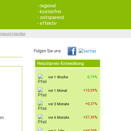
- regional
- kostenfrei
- zeitsparend
- effektiv
 Heizöl-Händler
Folgen Sie uns:
Heizölpreis-Entwicklung
-5,19%
vor 1 Woche
+10,59%
vor 1 Monat
+0,37%
vor 3 Monate
en
+37,35%
vor 6 Monate
+44,70%