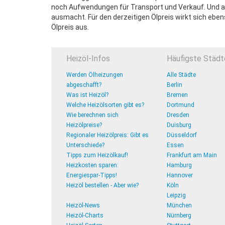
noch Aufwendungen für Transport und Verkauf. Und als
ausmacht. Für den derzeitigen Ölpreis wirkt sich eb
Ölpreis aus.
Heizöl-Infos
Häufigste Städt
Werden Ölheizungen
Alle Städte
abgeschafft?
Berlin
Was ist Heizöl?
Bremen
Welche Heizölsorten gibt es?
Dortmund
Wie berechnen sich
Dresden
Heizölpreise?
Duisburg
Regionaler Heizölpreis: Gibt es
Düsseldorf
Unterschiede?
Essen
Tipps zum Heizölkauf!
Frankfurt am Main
Heizkosten sparen:
Hamburg
Energiespar-Tipps!
Hannover
Heizöl bestellen - Aber wie?
Köln
Leipzig
Heizöl-News
München
Heizöl-Charts
Nürnberg