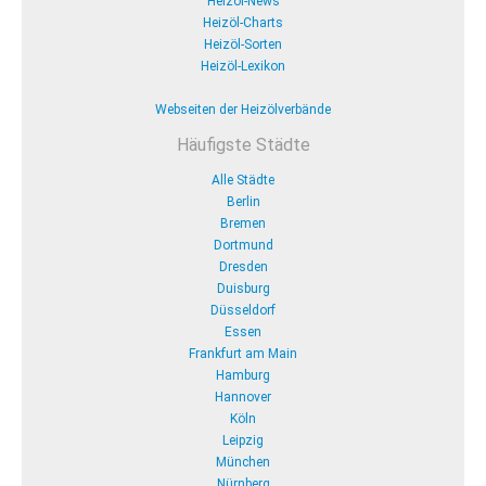
Heizöl-News
Heizöl-Charts
Heizöl-Sorten
Heizöl-Lexikon
Webseiten der Heizölverbände
Häufigste Städte
Alle Städte
Berlin
Bremen
Dortmund
Dresden
Duisburg
Düsseldorf
Essen
Frankfurt am Main
Hamburg
Hannover
Köln
Leipzig
München
Nürnberg