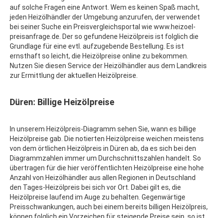
auf solche Fragen eine Antwort. Wem es keinen Spaß macht,
jeden Heizölhändler der Umgebung anzurufen, der verwendet
bei seiner Suche ein Preisvergleichsportal wie www.heizoel-
preisanfrage.de. Der so gefundene Heizölpreis ist folglich die
Grundlage für eine evtl. aufzugebende Bestellung. Es ist
ernsthaft so leicht, die Heizölpreise online zu bekommen.
Nutzen Sie diesen Service der Heizölhändler aus dem Landkreis
zur Ermittlung der aktuellen Heizölpreise.
Düren: Billige Heizölpreise
In unserem Heizölpreis-Diagramm sehen Sie, wann es billige
Heizölpreise gab. Die notierten Heizölpreise weichen meistens
von dem örtlichen Heizölpreis in Düren ab, da es sich bei den
Diagrammzahlen immer um Durchschnittszahlen handelt. So
übertragen für die hier veröffentlichten Heizölpreise eine hohe
Anzahl von Heizölhändler aus allen Regionen in Deutschland
den Tages-Heizölpreis bei sich vor Ort. Dabei gilt es, die
Heizölpreise laufend im Auge zu behalten. Gegenwärtige
Preisschwankungen, auch bei einem bereits billigen Heizölpreis,
können folglich ein Vorzeichen für steigende Preise sein, so ist