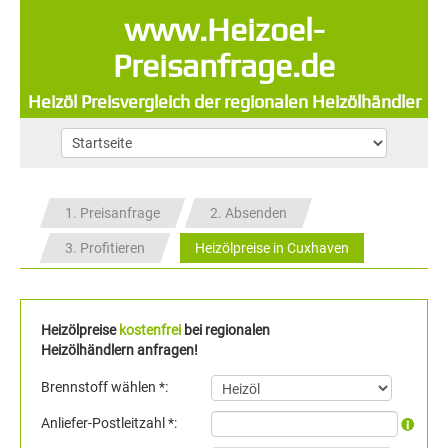
www.Heizoel-
Preisanfrage.de
Heizöl Preisvergleich der regionalen Heizölhändler
1. Preisanfrage
2. Absenden
3. Profitieren
Heizölpreise in Cuxhaven
Heizölpreise
kostenfrei
bei regionalen
Heizölhändlern anfragen!
Brennstoff wählen *:
Anliefer-Postleitzahl *: