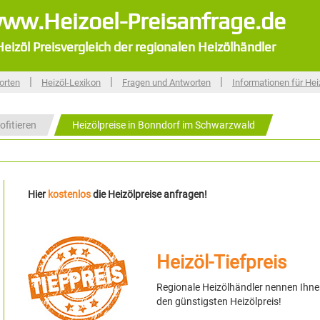
ww.Heizoel-Preisanfrage.de
Heizöl Preisvergleich der regionalen Heizölhändler
|
|
|
orten
Heizöl-Lexikon
Fragen und Antworten
Informationen für Hei
ofitieren
Heizölpreise in Bonndorf im Schwarzwald
Hier
kostenlos
die Heizölpreise anfragen!
Heizöl-Tiefpreis
Regionale Heizölhändler nennen Ihn
den günstigsten Heizölpreis!