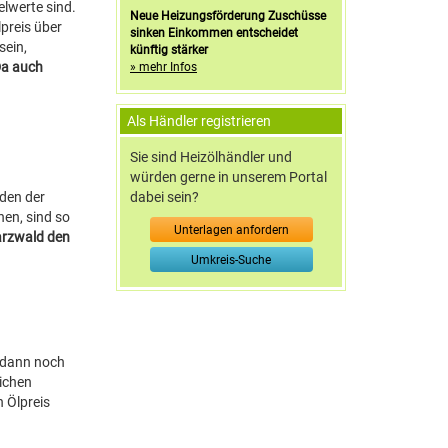
elwerte sind.
Neue Heizungsförderung Zuschüsse
lpreis über
sinken Einkommen entscheidet
sein,
künftig stärker
a auch
» mehr Infos
Als Händler registrieren
Sie sind Heizölhändler und
würden gerne in unserem Portal
dabei sein?
 den der
nen, sind so
Unterlagen anfordern
arzwald den
Umkreis-Suche
d dann noch
lichen
 Ölpreis