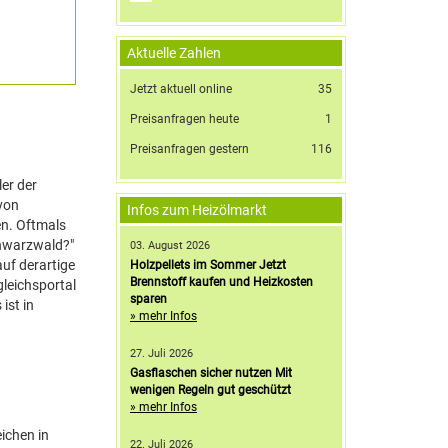
Aktuelle Zahlen
Jetzt aktuell online
35
Preisanfragen heute
1
Preisanfragen gestern
116
er der
 von
Infos zum Heizölmarkt
en. Oftmals
chwarzwald?"
03. August 2026
uf derartige
Holzpellets im Sommer Jetzt
Brennstoff kaufen und Heizkosten
gleichsportal
sparen
ist in
» mehr Infos
27. Juli 2026
Gasflaschen sicher nutzen Mit
wenigen Regeln gut geschützt
» mehr Infos
ichen in
22. Juli 2026