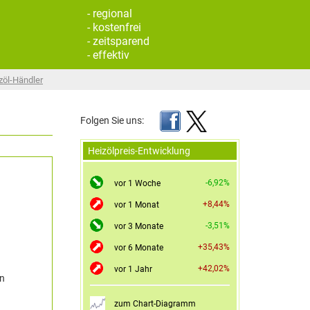
- regional
- kostenfrei
- zeitsparend
- effektiv
zöl-Händler
Folgen Sie uns:
Heizölpreis-Entwicklung
-6,92%
vor 1 Woche
+8,44%
vor 1 Monat
-3,51%
vor 3 Monate
+35,43%
vor 6 Monate
+42,02%
vor 1 Jahr
en
zum Chart-Diagramm