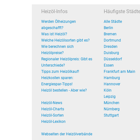
Heizöl-Infos
Häufigste Städt
Werden Ölheizungen
Alle Städte
abgeschafft?
Berlin
Was ist Heizöl?
Bremen
Welche Heizölsorten gibt es?
Dortmund
Wie berechnen sich
Dresden
Heizölpreise?
Duisburg
Regionaler Heizölpreis: Gibt es
Düsseldorf
Unterschiede?
Essen
Tipps zum Heizölkauf!
Frankfurt am Main
Heizkosten sparen:
Hamburg
Energiespar-Tipps!
Hannover
Heizöl bestellen - Aber wie?
Köln
Leipzig
Heizöl-News
München
Heizöl-Charts
Nürnberg
Heizöl-Sorten
Stuttgart
Heizöl-Lexikon
Webseiten der Heizölverbände