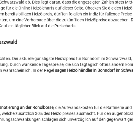
 Schwarzwald ab. Dies liegt daran, dass die angezeigten Zahlen stets Mitt
ge für die Online-Heizölcharts auf dieser Seite. Checken Sie die den Heizö
bereits billigen Heizölpreis, dürften folglich ein Indiz für fallende Preise 
chten, um eine Vorhersage über die zukünftigen Heizölpreise abzugeben.
D
Kauf ein täglicher Blick auf die Preischarts.
arzwald
chten. Der aktuelle günstigste Heizölpreis für Bonndorf im Schwarzwald,
llung. Durch wankende Tagespreise, die sich tagtäglich öfters ändern kön
n wahrscheinlich. In der Regel
sagen Heizölhändler in Bonndorf im Schw
isnotierung an der Rohölbörse
, die Aufwandskosten für die Raffinerie un
r, welche zusätzlich 30% des Heizölpreises ausmacht. Für den augenblick
 Währungsschwankungen schlagen sich unverzüglich auf den gegenwärtigen