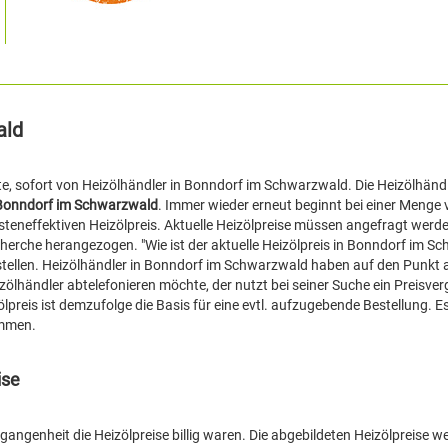
ald
ite, sofort von Heizölhändler in Bonndorf im Schwarzwald. Die Heizölhändl
r Bonndorf im Schwarzwald
. Immer wieder erneut beginnt bei einer Menge
steneffektiven Heizölpreis. Aktuelle Heizölpreise müssen angefragt werd
erche herangezogen. "Wie ist der aktuelle Heizölpreis in Bonndorf im S
 stellen. Heizölhändler in Bonndorf im Schwarzwald haben auf den Punkt a
zölhändler abtelefonieren möchte, der nutzt bei seiner Suche ein Preisver
preis ist demzufolge die Basis für eine evtl. aufzugebende Bestellung. Es 
ommen.
ise
angenheit die Heizölpreise billig waren. Die abgebildeten Heizölpreise we