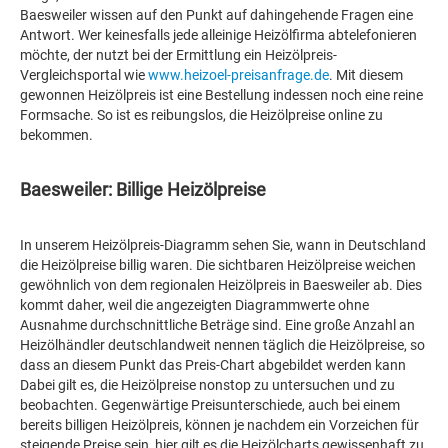
Baesweiler wissen auf den Punkt auf dahingehende Fragen eine
Antwort. Wer keinesfalls jede alleinige Heizölfirma abtelefonieren
möchte, der nutzt bei der Ermittlung ein Heizölpreis-
Vergleichsportal wie
www.heizoel-preisanfrage.de
. Mit diesem
gewonnen Heizölpreis ist eine Bestellung indessen noch eine reine
Formsache. So ist es reibungslos, die Heizölpreise online zu
bekommen.
Baesweiler: Billige Heizölpreise
In unserem Heizölpreis-Diagramm sehen Sie, wann in Deutschland
die Heizölpreise billig waren. Die sichtbaren Heizölpreise weichen
gewöhnlich von dem regionalen Heizölpreis in Baesweiler ab. Dies
kommt daher, weil die angezeigten Diagrammwerte ohne
Ausnahme durchschnittliche Beträge sind. Eine große Anzahl an
Heizölhändler deutschlandweit nennen täglich die Heizölpreise, so
dass an diesem Punkt das Preis-Chart abgebildet werden kann
Dabei gilt es, die Heizölpreise nonstop zu untersuchen und zu
beobachten. Gegenwärtige Preisunterschiede, auch bei einem
bereits billigen Heizölpreis, können je nachdem ein Vorzeichen für
steigende Preise sein, hier gilt es die Heizölcharts gewissenhaft zu