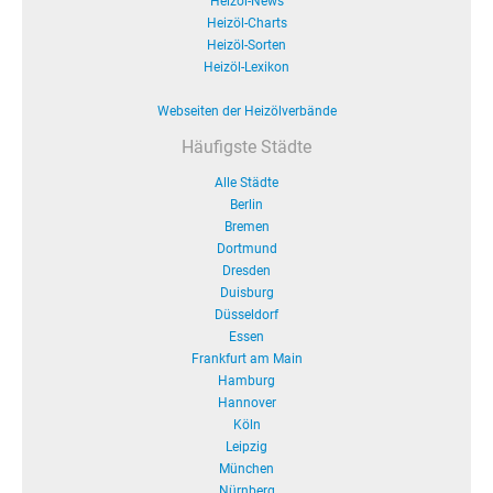
Heizöl-News
Heizöl-Charts
Heizöl-Sorten
Heizöl-Lexikon
Webseiten der Heizölverbände
Häufigste Städte
Alle Städte
Berlin
Bremen
Dortmund
Dresden
Duisburg
Düsseldorf
Essen
Frankfurt am Main
Hamburg
Hannover
Köln
Leipzig
München
Nürnberg