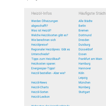
Heizöl-Infos
Häufigste Städt
Werden Ölheizungen
Alle Städte
abgeschafft?
Berlin
Was ist Heizöl?
Bremen
Welche Heizölsorten gibt es?
Dortmund
Wie berechnen sich
Dresden
Heizölpreise?
Duisburg
Regionaler Heizölpreis: Gibt es
Düsseldorf
Unterschiede?
Essen
Tipps zum Heizölkauf!
Frankfurt am Main
Heizkosten sparen:
Hamburg
Energiespar-Tipps!
Hannover
Heizöl bestellen - Aber wie?
Köln
Leipzig
Heizöl-News
München
Heizöl-Charts
Nürnberg
Heizöl-Sorten
Stuttgart
Heizöl-Lexikon