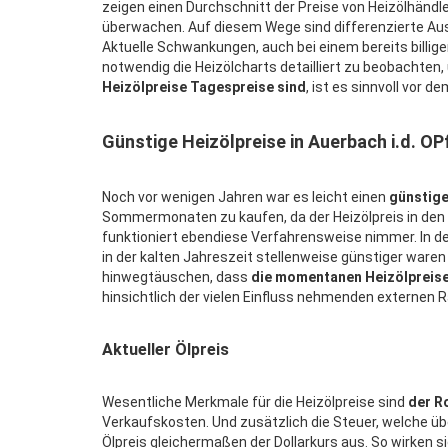
zeigen einen Durchschnitt der Preise von Heizölhändl
überwachen. Auf diesem Wege sind differenzierte Auss
Aktuelle Schwankungen, auch bei einem bereits billigen 
notwendig die Heizölcharts detailliert zu beobachten
Heizölpreise Tagespreise sind
, ist es sinnvoll vor
Günstige Heizölpreise in Auerbach i.d. OP
Noch vor wenigen Jahren war es leicht einen
günstige
Sommermonaten zu kaufen, da der Heizölpreis in den 
funktioniert ebendiese Verfahrensweise nimmer. In de
in der kalten Jahreszeit stellenweise günstiger waren
hinwegtäuschen, dass
die momentanen Heizölpreise 
hinsichtlich der vielen Einfluss nehmenden externe
Aktueller Ölpreis
Wesentliche Merkmale für die Heizölpreise sind
der R
Verkaufskosten. Und zusätzlich die Steuer, welche ü
Ölpreis gleichermaßen der Dollarkurs aus. So wirken