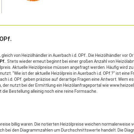
 OPf.
, gleich von Heizölhändler in Auerbach i.d. OPf.. Die Heizölhändler vor O
Pf.
. Stets wieder erneut beginnt bei einer großen Anzahl von Heizöla
lpreis. Aktuelle Heizölpreise müssen angefragt werden. Häufig wird z
zt. "Wie ist der aktuelle Heizölpreis in Auerbach i.d. OPf.?" ist eine F
bach i.d. OPf. geben präzise auf derartige Fragen eine Antwort. Wem es
, der nutzt bei der Ermittlung ein Heizölanfrageportal wie www.heizoel
t die Bestellung alleinig noch eine reine Formsache.
reise billig waren. Die notierten Heizölpreise weichen normalerweise
es sich bei den Diagrammzahlen um Durchschnittswerte handelt. Die Di