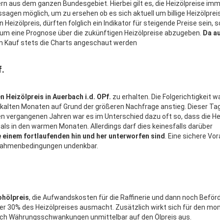
ern aus dem ganzen Bundesgebiet. Hierbei gilt es, die Heizölpreise im
agen möglich, um zu ersehen ob es sich aktuell um billige Heizölprei
Heizölpreis, dürften folglich ein Indikator für steigende Preise sein, s
, um eine Prognose über die zukünftigen Heizölpreise abzugeben.
Da au
 dem Kauf stets die Charts angeschaut werden
f.
n Heizölpreis in Auerbach i.d. OPf.
zu erhalten. Die Folgerichtigkeit wa
kalten Monaten auf Grund der größeren Nachfrage anstieg. Dieser Ta
n vergangenen Jahren war es im Unterschied dazu oft so, dass die He
 als in den warmen Monaten. Allerdings darf dies keinesfalls darüber
einem fortlaufenden hin und her unterworfen sind
. Eine sichere Vo
n Rahmenbedingungen undenkbar.
ohölpreis
, die Aufwandskosten für die Raffinerie und dann noch Beför
ber 30% des Heizölpreises ausmacht. Zusätzlich wirkt sich für den 
 sich Währungsschwankungen unmittelbar auf den Ölpreis aus.