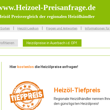
www.Heizoel-Preisanfrage.de
eizöl Preisvergleich der regionalen Heizölhändler
|
|
|
-Sorten
Heizöl-Lexikon
Fragen und Antworten
Informationen für
rofitieren
Heizölpreise in Auerbach i.d. OPf.
Hier
kostenlos
die Heizölpreise anfragen!
Heizöl-Tiefpreis
Regionale Heizölhändler nennen Ihn
den günstigsten Heizölpreis!