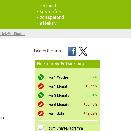
- regional
- kostenfrei
- zeitsparend
- effektiv
 Heizöl-Händler
Folgen Sie uns:
Heizölpreis-Entwicklung
-6,92%
vor 1 Woche
+8,44%
vor 1 Monat
-3,51%
vor 3 Monate
+35,43%
vor 6 Monate
+42,02%
vor 1 Jahr
en
zum Chart-Diagramm