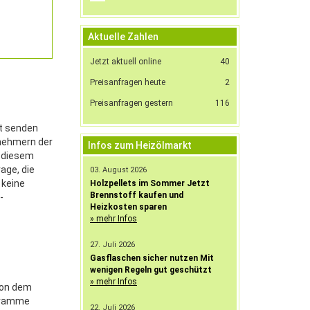
Aktuelle Zahlen
Jetzt aktuell online
40
Preisanfragen heute
2
Preisanfragen gestern
116
rt senden
bnehmern der
Infos zum Heizölmarkt
u diesem
rage, die
03. August 2026
 keine
Holzpellets im Sommer Jetzt
Brennstoff kaufen und
-
Heizkosten sparen
» mehr Infos
27. Juli 2026
Gasflaschen sicher nutzen Mit
wenigen Regeln gut geschützt
» mehr Infos
 von dem
agramme
22. Juli 2026