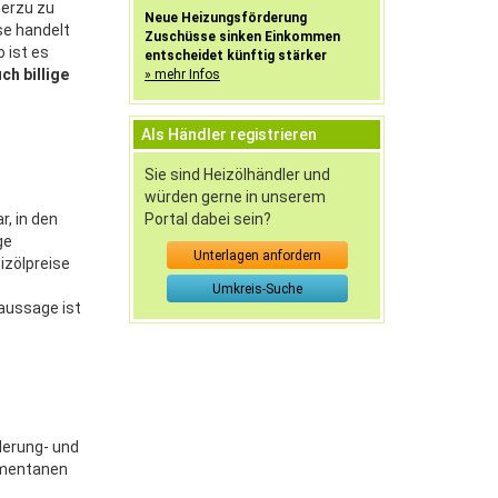
merzu zu
Neue Heizungsförderung
se handelt
Zuschüsse sinken Einkommen
o ist es
entscheidet künftig stärker
ch billige
» mehr Infos
Als Händler registrieren
Sie sind Heizölhändler und
würden gerne in unserem
Portal dabei sein?
r, in den
ge
Unterlagen anfordern
izölpreise
Umkreis-Suche
raussage ist
derung- und
momentanen