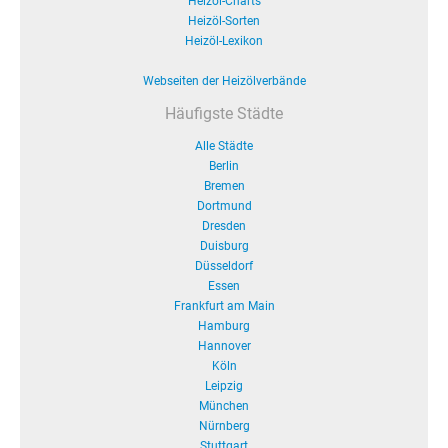
Heizöl-Charts
Heizöl-Sorten
Heizöl-Lexikon
Webseiten der Heizölverbände
Häufigste Städte
Alle Städte
Berlin
Bremen
Dortmund
Dresden
Duisburg
Düsseldorf
Essen
Frankfurt am Main
Hamburg
Hannover
Köln
Leipzig
München
Nürnberg
Stuttgart