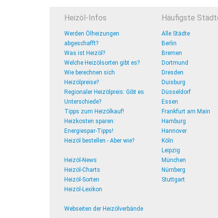
Heizöl-Infos
Häufigste Städt
Werden Ölheizungen
Alle Städte
abgeschafft?
Berlin
Was ist Heizöl?
Bremen
Welche Heizölsorten gibt es?
Dortmund
Wie berechnen sich
Dresden
Heizölpreise?
Duisburg
Regionaler Heizölpreis: Gibt es
Düsseldorf
Unterschiede?
Essen
Tipps zum Heizölkauf!
Frankfurt am Main
Heizkosten sparen:
Hamburg
Energiespar-Tipps!
Hannover
Heizöl bestellen - Aber wie?
Köln
Leipzig
Heizöl-News
München
Heizöl-Charts
Nürnberg
Heizöl-Sorten
Stuttgart
Heizöl-Lexikon
Webseiten der Heizölverbände