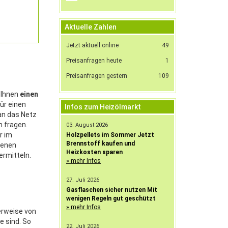
Aktuelle Zahlen
Jetzt aktuell online
49
Preisanfragen heute
1
Preisanfragen gestern
109
n Ihnen
einen
ür einen
Infos zum Heizölmarkt
an das Netz
n fragen.
03. August 2026
r im
Holzpellets im Sommer Jetzt
Brennstoff kaufen und
tenen
Heizkosten sparen
 ermitteln.
» mehr Infos
27. Juli 2026
Gasflaschen sicher nutzen Mit
wenigen Regeln gut geschützt
» mehr Infos
herweise von
e sind. So
22. Juli 2026