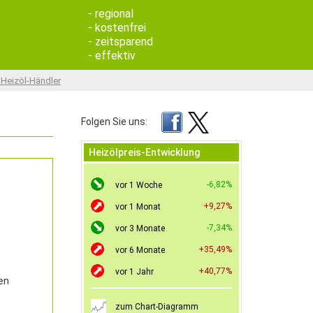
- regional
- kostenfrei
- zeitsparend
- effektiv
 Heizöl-Händler
Folgen Sie uns:
Heizölpreis-Entwicklung
-6,82%
vor 1 Woche
+9,27%
vor 1 Monat
-7,34%
vor 3 Monate
+35,49%
vor 6 Monate
+40,77%
vor 1 Jahr
en
zum Chart-Diagramm