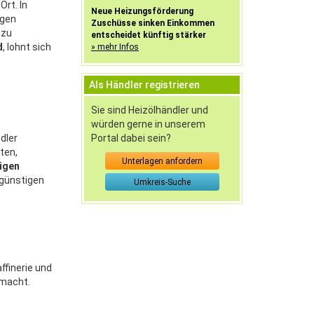
Ort. In
Neue Heizungsförderung
igen
Zuschüsse sinken Einkommen
 zu
entscheidet künftig stärker
d
, lohnt sich
» mehr Infos
Als Händler registrieren
Sie sind Heizölhändler und
würden gerne in unserem
Portal dabei sein?
dler
ten,
Unterlagen anfordern
tigen
 günstigen
Umkreis-Suche
ffinerie und
smacht.