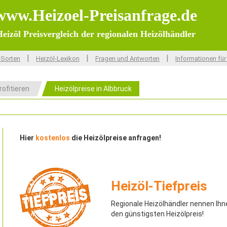
www.Heizoel-Preisanfrage.de
eizöl Preisvergleich der regionalen Heizölhändler
|
|
|
-Sorten
Heizöl-Lexikon
Fragen und Antworten
Informationen für
rofitieren
Heizölpreise in Albbruck
Hier
kostenlos
die Heizölpreise anfragen!
Heizöl-Tiefpreis
Regionale Heizölhändler nennen Ihn
den günstigsten Heizölpreis!