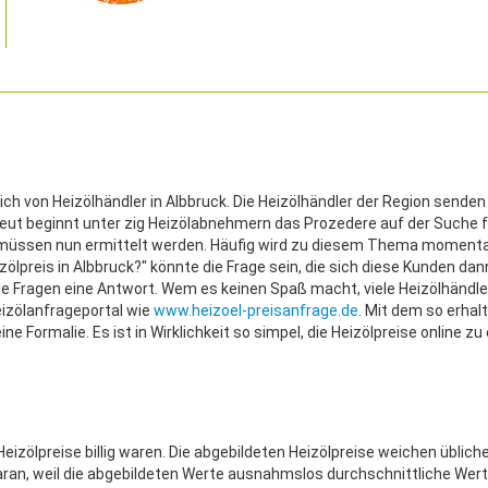
leich von Heizölhändler in Albbruck. Die Heizölhändler der Region sende
neut beginnt unter zig Heizölabnehmern das Prozedere auf der Suche f
se müssen nun ermittelt werden. Häufig wird zu diesem Thema moment
ölpreis in Albbruck?" könnte die Frage sein, die sich diese Kunden dan
ige Fragen eine Antwort. Wem es keinen Spaß macht, viele Heizölhändle
eizölanfrageportal wie
www.heizoel-preisanfrage.de
. Mit dem so erhal
ine Formalie. Es ist in Wirklichkeit so simpel, die Heizölpreise online zu
eizölpreise billig waren. Die abgebildeten Heizölpreise weichen üblic
 daran, weil die abgebildeten Werte ausnahmslos durchschnittliche Wert