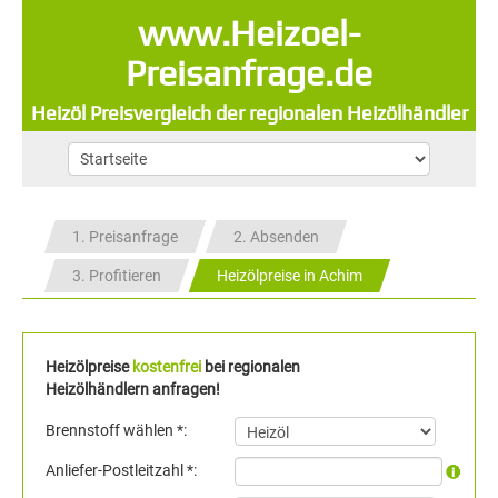
www.Heizoel-
Preisanfrage.de
Heizöl Preisvergleich der regionalen Heizölhändler
1. Preisanfrage
2. Absenden
3. Profitieren
Heizölpreise in Achim
Heizölpreise
kostenfrei
bei regionalen
Heizölhändlern anfragen!
Brennstoff wählen *:
Anliefer-Postleitzahl *: